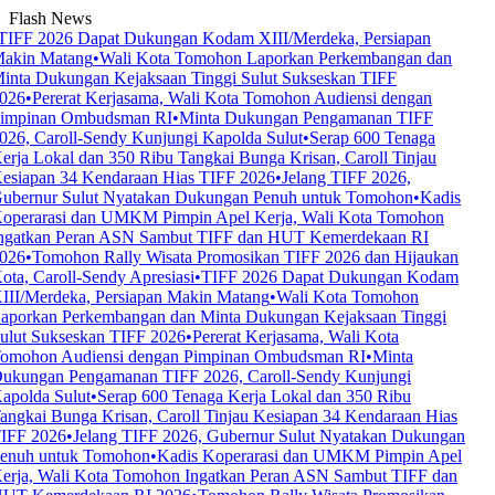
Flash News
TIFF 2026 Dapat Dukungan Kodam XIII/Merdeka, Persiapan
akin Matang
•
Wali Kota Tomohon Laporkan Perkembangan dan
inta Dukungan Kejaksaan Tinggi Sulut Sukseskan TIFF
026
•
Pererat Kerjasama, Wali Kota Tomohon Audiensi dengan
impinan Ombudsman RI
•
Minta Dukungan Pengamanan TIFF
026, Caroll-Sendy Kunjungi Kapolda Sulut
•
Serap 600 Tenaga
erja Lokal dan 350 Ribu Tangkai Bunga Krisan, Caroll Tinjau
esiapan 34 Kendaraan Hias TIFF 2026
•
Jelang TIFF 2026,
ubernur Sulut Nyatakan Dukungan Penuh untuk Tomohon
•
Kadis
operarasi dan UMKM Pimpin Apel Kerja, Wali Kota Tomohon
ngatkan Peran ASN Sambut TIFF dan HUT Kemerdekaan RI
026
•
Tomohon Rally Wisata Promosikan TIFF 2026 dan Hijaukan
ota, Caroll-Sendy Apresiasi
•
TIFF 2026 Dapat Dukungan Kodam
III/Merdeka, Persiapan Makin Matang
•
Wali Kota Tomohon
aporkan Perkembangan dan Minta Dukungan Kejaksaan Tinggi
ulut Sukseskan TIFF 2026
•
Pererat Kerjasama, Wali Kota
omohon Audiensi dengan Pimpinan Ombudsman RI
•
Minta
ukungan Pengamanan TIFF 2026, Caroll-Sendy Kunjungi
apolda Sulut
•
Serap 600 Tenaga Kerja Lokal dan 350 Ribu
angkai Bunga Krisan, Caroll Tinjau Kesiapan 34 Kendaraan Hias
IFF 2026
•
Jelang TIFF 2026, Gubernur Sulut Nyatakan Dukungan
enuh untuk Tomohon
•
Kadis Koperarasi dan UMKM Pimpin Apel
erja, Wali Kota Tomohon Ingatkan Peran ASN Sambut TIFF dan