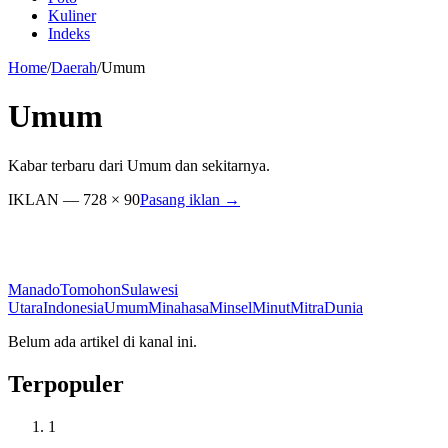
Kuliner
Indeks
Home
/
Daerah
/
Umum
Umum
Kabar terbaru dari Umum dan sekitarnya.
IKLAN — 728 × 90
Pasang iklan →
Manado
Tomohon
Sulawesi
Utara
Indonesia
Umum
Minahasa
Minsel
Minut
Mitra
Dunia
Belum ada artikel di kanal ini.
Terpopuler
1