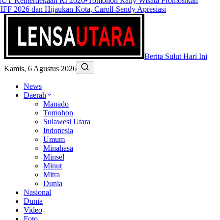
UT Kemerdekaan RI 2026
•
Tomohon Rally Wisata Promosikan
IFF 2026 dan Hijaukan Kota, Caroll-Sendy Apresiasi
Berita Sulut Hari Ini
Kamis, 6 Agustus 2026
News
Daerah
Manado
Tomohon
Sulawesi Utara
Indonesia
Umum
Minahasa
Minsel
Minut
Mitra
Dunia
Nasional
Dunia
Video
Foto